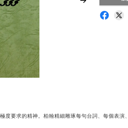
極度要求的精神。柏翰精細雕琢每句台詞、每個表演