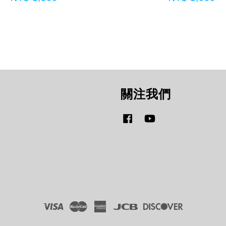
關注我們
Facebook
YouTube
Visa
Master
American
JCB
Discover
Express