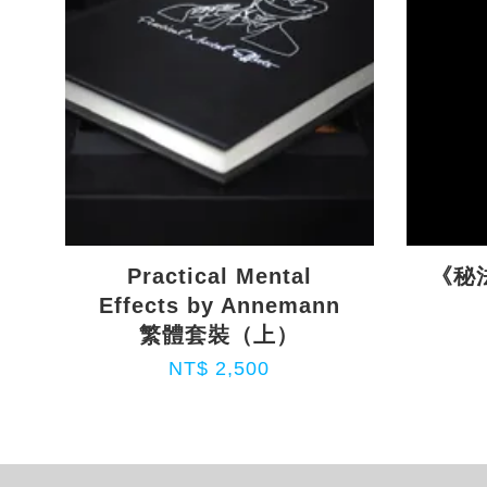
Practical Mental
《秘法
Effects by Annemann
繁體套裝（上）
NT$ 2,500