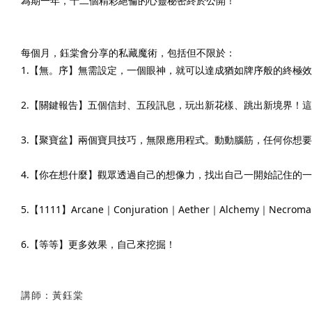
為期一年，十二個精彩絕倫的心靈秘密終於公開！
每個月，鈺棠會分享的私藏魔術，包括但不限於：
1.【無。序】無需設定，一個眼神，就可以達成猶如牌序般的終極
2.【關鍵報告】五個信封、五段訊息，玩出新花樣、跳出新境界！
3.【聚寶盆】兩個寶貝技巧，無限應用程式。動動腦筋，任何你想
4.【你在想什麼】觀眾透過自己的想像力，找出自己一開始記住的
5.【1111】Arcane｜Conjuration｜Aether｜Alchemy｜Necrom
6.【等等】更多效果，自己來挖掘！
講師：黃鈺棠