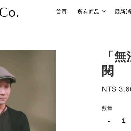
 Co.
首頁
所有商品
最新
「無
閱
NT$ 3,6
數量
-