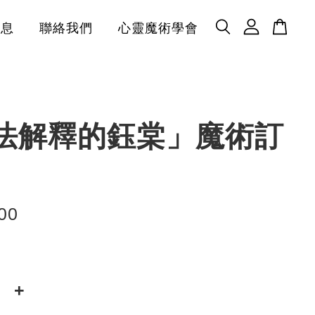
消息
聯絡我們
心靈魔術學會
法解釋的鈺棠」魔術訂
00
+