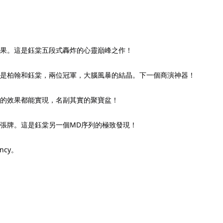
效果。這是鈺棠五段式轟炸的心靈巔峰之作！
這是柏翰和鈺棠，兩位冠軍，大腦風暴的結晶。下一個商演神器！
要的效果都能實現，名副其實的聚寶盆！
一張牌。這是鈺棠另一個MD序列的極致發現！
ancy。